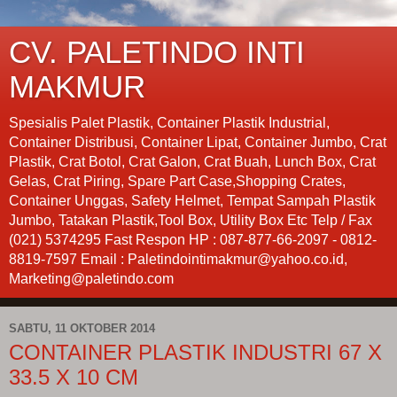
CV. PALETINDO INTI
MAKMUR
Spesialis Palet Plastik, Container Plastik Industrial,
Container Distribusi, Container Lipat, Container Jumbo, Crat
Plastik, Crat Botol, Crat Galon, Crat Buah, Lunch Box, Crat
Gelas, Crat Piring, Spare Part Case,Shopping Crates,
Container Unggas, Safety Helmet, Tempat Sampah Plastik
Jumbo, Tatakan Plastik,Tool Box, Utility Box Etc Telp / Fax
(021) 5374295 Fast Respon HP : 087-877-66-2097 - 0812-
8819-7597 Email : Paletindointimakmur@yahoo.co.id,
Marketing@paletindo.com
SABTU, 11 OKTOBER 2014
CONTAINER PLASTIK INDUSTRI 67 X
33.5 X 10 CM