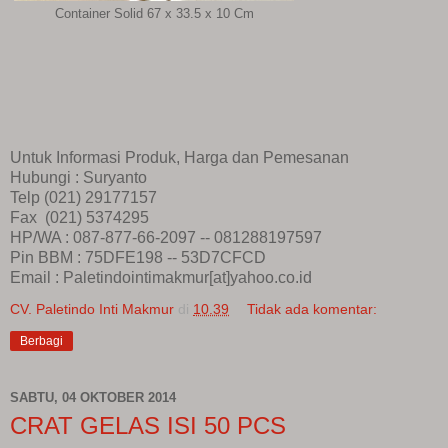
Container Solid 67 x 33.5 x 10 Cm
Untuk Informasi Produk, Harga dan Pemesanan
Hubungi : Suryanto
Telp (021)
29177157
Fax (021) 5374295
HP/WA : 087-877-66-2097 --
081288197597
Pin BBM : 75DFE198 -- 53D7CFCD
Email : Paletindointimakmur[at]yahoo.co.id
CV. Paletindo Inti Makmur
di
10.39
Tidak ada komentar:
Berbagi
SABTU, 04 OKTOBER 2014
CRAT GELAS ISI 50 PCS