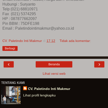
Hubungi : Suryanto
Telp (021) 68810971
Fax (021) 5374295
HP : 087877662097
Pin BBM : 75DFE198
Email : Paletindointimakmur@yahoo.co.id
CV. Paletindo Inti Makmur
di
17.12
Tidak ada komentar:
Berbagi
‹
›
Beranda
Lihat versi web
TENTANG KAMI
CV. Paletindo Inti Makmur
Lihat profil lengkapku