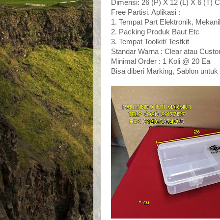
Dimensi: 26 (P) X
12
(L) X
6
(T) 
Free Partisi. Aplikasi :
1. Tempa
t
Part Elektronik, Mekani
2. Packing Produk Baut
Etc
3. Tempat
T
oolkit/ Test
kit
Standar Warna : Clear
atau
Custo
Minimal Order : 1 Koli @ 20 Ea
Bisa diberi Marking
, Sablon untuk