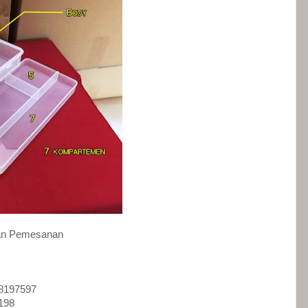
dan Pemesanan
88197597
198