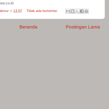
hoo.co.id
Makmur
di
13.07
Tidak ada komentar:
Beranda
Postingan Lama