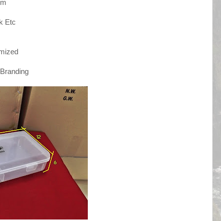
Cm
k Etc
mized
 Branding