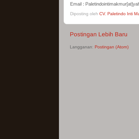
Email : Paletindointimakmur[at]ya
Diposting oleh
CV. Paletindo Inti 
Postingan Lebih Baru
Langganan:
Postingan (Atom)