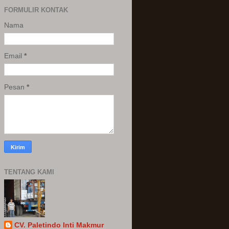
FORMULIR KONTAK
Nama
Email
*
Pesan
*
TENTANG KAMI
CV. Paletindo Inti Makmur