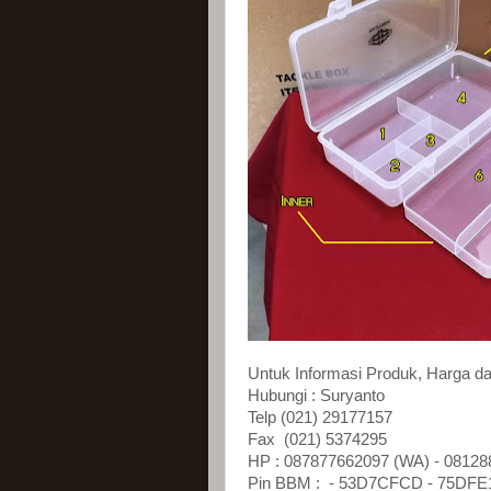
Untuk Informasi Produk, Harga 
Hubungi : Suryanto
Telp (021) 29177157
Fax (021) 5374295
HP : 087877662097 (WA) - 0812
Pin BBM : - 53D7CFCD
- 75DFE