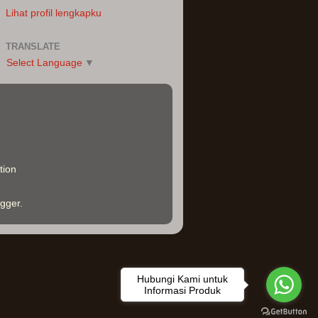
Lihat profil lengkapku
TRANSLATE
Select Language
▼
ogger
.
Hubungi Kami untuk
Informasi Produk