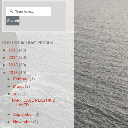
KLIK UNTUK LIHAT PRODUK
►
2013
(46)
►
2014
(20)
►
2015
(39)
▼
2016
(10)
►
Februari
(1)
►
Maret
(2)
▼
Juli
(1)
PART CASE PLASTIK 2
LAYER
►
September
(3)
►
November
(1)