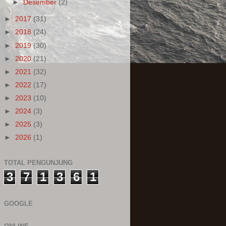
►
Desember
(2)
►
2017
(31)
►
2018
(24)
►
2019
(30)
►
2020
(21)
►
2021
(32)
►
2022
(17)
►
2023
(10)
►
2024
(3)
►
2025
(3)
►
2026
(1)
TOTAL PENGUNJUNG
3
7
1
3
6
1
GOOGLE