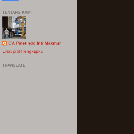
TENTANG KAMI
CV. Paletindo Inti Makmur
Lihat profil lengkapku
TRANSLATE