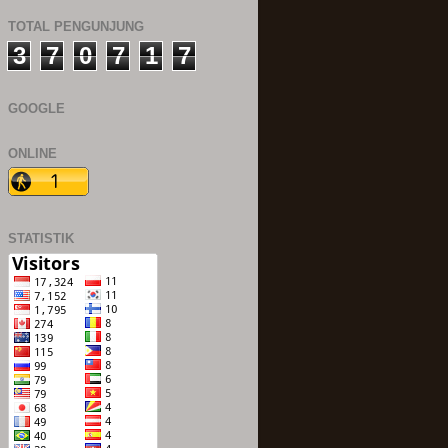
TOTAL PENGUNJUNG
3
7
0
7
1
7
GOOGLE
ONLINE
STATISTIK