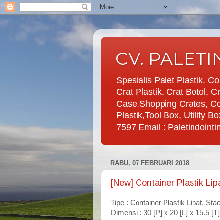
CV. PALET
Spesialis Palet Plastik, Co
Crat Plastik, Crat Botol, 
Case,Shopping Crates, Co
Plastik,Tool Box, Utility
7597 Email : Paletindoin
RABU, 07 FEBRUARI 2018
[New] Container Plastik Lip
Tipe : Container Plastik Lipat
, Sta
Dimensi : 30 [P] x 20 [L] x 15.5 [T]