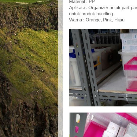
Material : PP
Aplikasi : Organizer untuk part-par
untuk produk bundling
Warna : Orange, Pink, Hijau