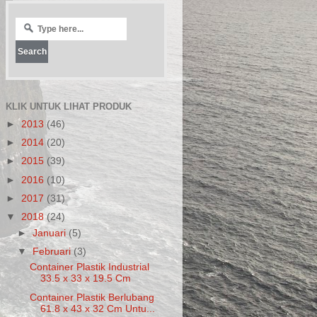
KLIK UNTUK LIHAT PRODUK
►
2013
(46)
►
2014
(20)
►
2015
(39)
►
2016
(10)
►
2017
(31)
▼
2018
(24)
►
Januari
(5)
▼
Februari
(3)
Container Plastik Industrial
33.5 x 33 x 19.5 Cm
Container Plastik Berlubang
61.8 x 43 x 32 Cm Untu...