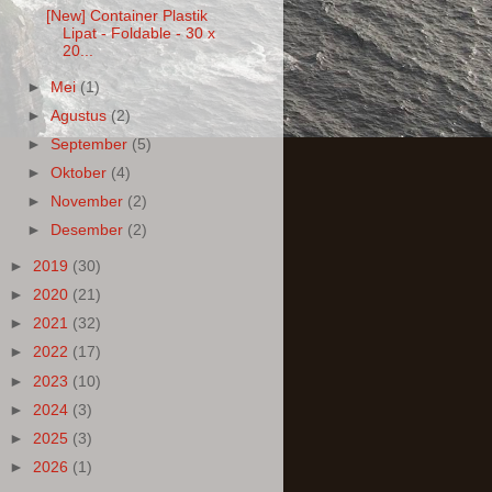
[New] Container Plastik
Lipat - Foldable - 30 x
20...
►
Mei
(1)
►
Agustus
(2)
►
September
(5)
►
Oktober
(4)
►
November
(2)
►
Desember
(2)
►
2019
(30)
►
2020
(21)
►
2021
(32)
►
2022
(17)
►
2023
(10)
►
2024
(3)
►
2025
(3)
►
2026
(1)